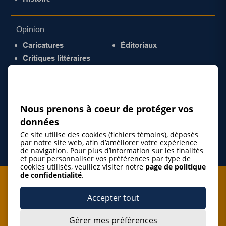
Opinion
Caricatures
Éditoriaux
Critiques littéraires
© 2026 Gazette de la Mauricie. Tous droits
réservés.
Politique de confidentialité
Nous prenons à coeur de protéger vos
données
Ce site utilise des cookies (fichiers témoins), déposés
par notre site web, afin d’améliorer votre expérience
de navigation. Pour plus d’information sur les finalités
et pour personnaliser vos préférences par type de
cookies utilisés, veuillez visiter notre
page de politique
de confidentialité
.
Je m'abonne à l'infolettre
Accepter tout
M'abonner
Gérer mes préférences
J’accepte de m’abonner à l’infolettre de La Gazette de la