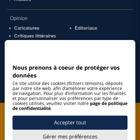
Opinion
Caricatures
Éditoriaux
Critiques littéraires
© 2026 Gazette de la Mauricie. Tous droits
réservés.
Politique de confidentialité
Nous prenons à coeur de protéger vos
données
Ce site utilise des cookies (fichiers témoins), déposés
par notre site web, afin d’améliorer votre expérience
de navigation. Pour plus d’information sur les finalités
et pour personnaliser vos préférences par type de
cookies utilisés, veuillez visiter notre
page de politique
de confidentialité
.
Je m'abonne à l'infolettre
Accepter tout
M'abonner
Gérer mes préférences
J’accepte de m’abonner à l’infolettre de La Gazette de la