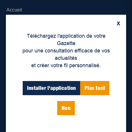
Accueil
X
À propos de nous
Téléchargez l'application de votre
Déontologie et confidentialité
Gazette
pour une consultation efficace de vos
Devenir partenaire
actualités
et créer votre fil personnalisé.
Lieux de distribution
Nous joindre
Installer l'application
Plus tard
Parutions numériques
Non
Catégories
Actualités