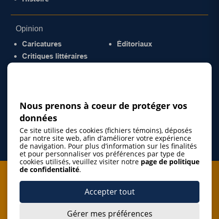
Opinion
Caricatures
Éditoriaux
Critiques littéraires
© 2026 Gazette de la Mauricie. Tous droits
réservés.
Politique de confidentialité
Nous prenons à coeur de protéger vos
données
Ce site utilise des cookies (fichiers témoins), déposés
par notre site web, afin d’améliorer votre expérience
de navigation. Pour plus d’information sur les finalités
et pour personnaliser vos préférences par type de
cookies utilisés, veuillez visiter notre
page de politique
de confidentialité
.
Je m'abonne à l'infolettre
Accepter tout
M'abonner
Gérer mes préférences
J’accepte de m’abonner à l’infolettre de La Gazette de la