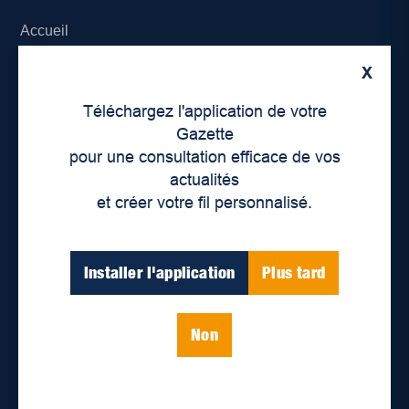
Accueil
X
À propos de nous
Téléchargez l'application de votre
Déontologie et confidentialité
Gazette
pour une consultation efficace de vos
Devenir partenaire
actualités
et créer votre fil personnalisé.
Lieux de distribution
Nous joindre
Installer l'application
Plus tard
Parutions numériques
Non
Catégories
Actualités