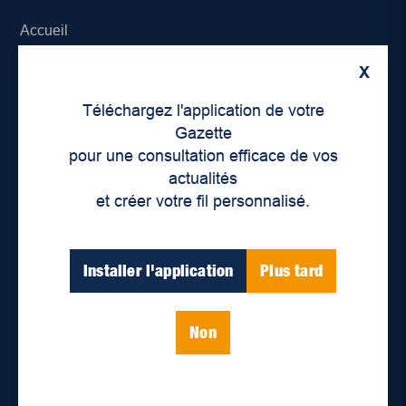
Accueil
X
À propos de nous
Téléchargez l'application de votre
Déontologie et confidentialité
Gazette
pour une consultation efficace de vos
Devenir partenaire
actualités
et créer votre fil personnalisé.
Lieux de distribution
Nous joindre
Installer l'application
Plus tard
Parutions numériques
Non
Catégories
Actualités