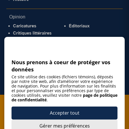
Opinion
Caricatures
Éditoriaux
Critiques littéraires
© 2026 Gazette de la Mauricie. Tous droits
réservés.
Politique de confidentialité
Nous prenons à coeur de protéger vos
données
Ce site utilise des cookies (fichiers témoins), déposés
par notre site web, afin d’améliorer votre expérience
de navigation. Pour plus d’information sur les finalités
et pour personnaliser vos préférences par type de
cookies utilisés, veuillez visiter notre
page de politique
de confidentialité
.
Je m'abonne à l'infolettre
Accepter tout
M'abonner
Gérer mes préférences
J’accepte de m’abonner à l’infolettre de La Gazette de la