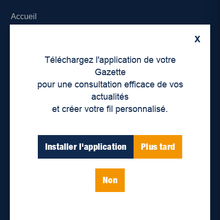
Accueil
X
À propos de nous
Téléchargez l'application de votre
Déontologie et confidentialité
Gazette
pour une consultation efficace de vos
Devenir partenaire
actualités
et créer votre fil personnalisé.
Lieux de distribution
Nous joindre
Installer l'application
Plus tard
Parutions numériques
Non
Catégories
Actualités