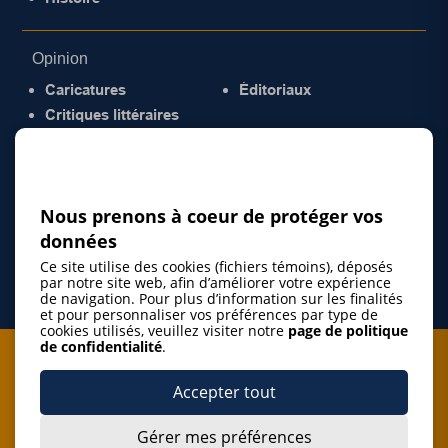
Opinion
Caricatures
Éditoriaux
Critiques littéraires
© 2026 Gazette de la Mauricie. Tous droits
réservés.
Politique de confidentialité
Nous prenons à coeur de protéger vos
données
Ce site utilise des cookies (fichiers témoins), déposés
par notre site web, afin d’améliorer votre expérience
de navigation. Pour plus d’information sur les finalités
et pour personnaliser vos préférences par type de
cookies utilisés, veuillez visiter notre
page de politique
de confidentialité
.
Je m'abonne à l'infolettre
Accepter tout
M'abonner
Gérer mes préférences
J’accepte de m’abonner à l’infolettre de La Gazette de la