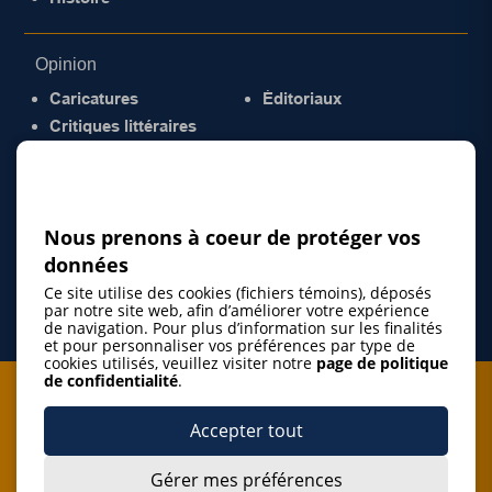
Opinion
Caricatures
Éditoriaux
Critiques littéraires
© 2026 Gazette de la Mauricie. Tous droits
réservés.
Politique de confidentialité
Nous prenons à coeur de protéger vos
données
Ce site utilise des cookies (fichiers témoins), déposés
par notre site web, afin d’améliorer votre expérience
de navigation. Pour plus d’information sur les finalités
et pour personnaliser vos préférences par type de
cookies utilisés, veuillez visiter notre
page de politique
de confidentialité
.
Je m'abonne à l'infolettre
Accepter tout
M'abonner
Gérer mes préférences
J’accepte de m’abonner à l’infolettre de La Gazette de la