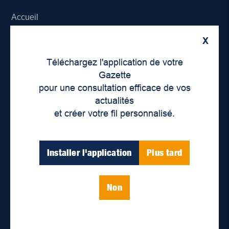
Accueil
X
À propos de nous
Téléchargez l'application de votre
Déontologie et confidentialité
Gazette
pour une consultation efficace de vos
Devenir partenaire
actualités
et créer votre fil personnalisé.
Lieux de distribution
Nous joindre
Installer l'application
Plus tard
Parutions numériques
Non
Catégories
Actualités