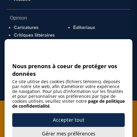
Opinion
Caricatures
Éditoriaux
Critiques littéraires
© 2026 Gazette de la Mauricie. Tous droits
réservés.
Politique de confidentialité
Nous prenons à coeur de protéger vos
données
Ce site utilise des cookies (fichiers témoins), déposés
par notre site web, afin d’améliorer votre expérience
de navigation. Pour plus d’information sur les finalités
et pour personnaliser vos préférences par type de
cookies utilisés, veuillez visiter notre
page de politique
de confidentialité
.
Je m'abonne à l'infolettre
Accepter tout
M'abonner
Gérer mes préférences
J’accepte de m’abonner à l’infolettre de La Gazette de la