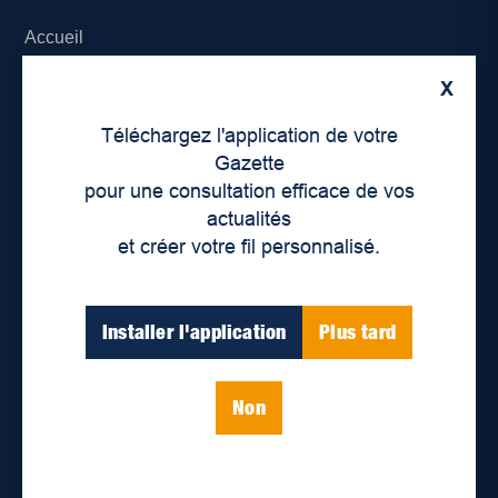
Accueil
X
À propos de nous
Téléchargez l'application de votre
Déontologie et confidentialité
Gazette
pour une consultation efficace de vos
Devenir partenaire
actualités
et créer votre fil personnalisé.
Lieux de distribution
Nous joindre
Installer l'application
Plus tard
Parutions numériques
Non
Catégories
Actualités