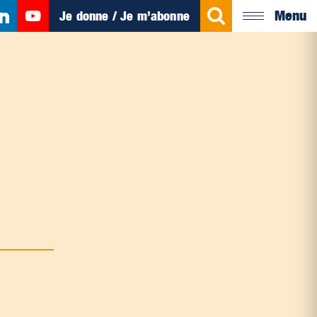
Menu
Je donne / Je m’abonne