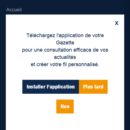
Accueil
X
À propos de nous
Téléchargez l'application de votre
Déontologie et confidentialité
Gazette
pour une consultation efficace de vos
Devenir partenaire
actualités
et créer votre fil personnalisé.
Lieux de distribution
Nous joindre
Installer l'application
Plus tard
Parutions numériques
Non
Catégories
Actualités