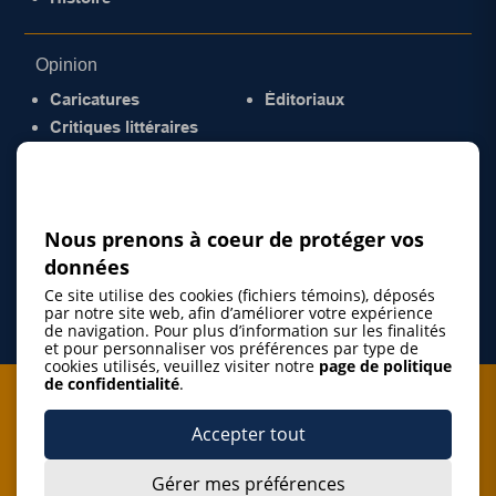
Opinion
Caricatures
Éditoriaux
Critiques littéraires
© 2026 Gazette de la Mauricie. Tous droits
réservés.
Politique de confidentialité
Nous prenons à coeur de protéger vos
données
Ce site utilise des cookies (fichiers témoins), déposés
par notre site web, afin d’améliorer votre expérience
de navigation. Pour plus d’information sur les finalités
et pour personnaliser vos préférences par type de
cookies utilisés, veuillez visiter notre
page de politique
de confidentialité
.
Je m'abonne à l'infolettre
Accepter tout
M'abonner
Gérer mes préférences
J’accepte de m’abonner à l’infolettre de La Gazette de la