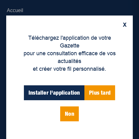
Accueil
X
À propos de nous
Téléchargez l'application de votre
Déontologie et confidentialité
Gazette
pour une consultation efficace de vos
Devenir partenaire
actualités
et créer votre fil personnalisé.
Lieux de distribution
Nous joindre
Installer l'application
Plus tard
Parutions numériques
Non
Catégories
Actualités