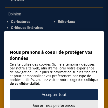
Opinion
Caricatures
Éditoriaux
Critiques littéraires
© 2026 Gazette de la Mauricie. Tous droits
réservés.
Politique de confidentialité
Nous prenons à coeur de protéger vos
données
Ce site utilise des cookies (fichiers témoins), déposés
par notre site web, afin d’améliorer votre expérience
de navigation. Pour plus d’information sur les finalités
et pour personnaliser vos préférences par type de
cookies utilisés, veuillez visiter notre
page de politique
de confidentialité
.
Je m'abonne à l'infolettre
Accepter tout
M'abonner
Gérer mes préférences
J’accepte de m’abonner à l’infolettre de La Gazette de la