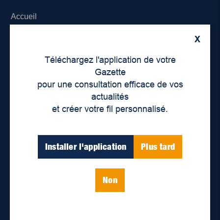
Accueil
X
À propos de nous
Téléchargez l'application de votre
Déontologie et confidentialité
Gazette
pour une consultation efficace de vos
Devenir partenaire
actualités
et créer votre fil personnalisé.
Lieux de distribution
Nous joindre
Installer l'application
Plus tard
Parutions numériques
Non
Catégories
Actualités