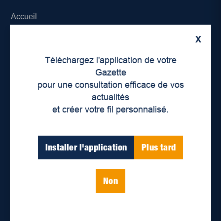
Accueil
X
À propos de nous
Téléchargez l'application de votre
Déontologie et confidentialité
Gazette
pour une consultation efficace de vos
Devenir partenaire
actualités
et créer votre fil personnalisé.
Lieux de distribution
Nous joindre
Installer l'application
Plus tard
Parutions numériques
Non
Catégories
Actualités