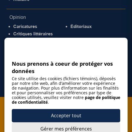
Opinion
Caricatures
Éditoriaux
Critiques littéraires
© 2026 Gazette de la Mauricie. Tous droits
réservés.
Politique de confidentialité
Nous prenons à coeur de protéger vos
données
Ce site utilise des cookies (fichiers témoins), déposés
par notre site web, afin d’améliorer votre expérience
de navigation. Pour plus d’information sur les finalités
et pour personnaliser vos préférences par type de
cookies utilisés, veuillez visiter notre
page de politique
de confidentialité
.
Je m'abonne à l'infolettre
Accepter tout
M'abonner
Gérer mes préférences
J’accepte de m’abonner à l’infolettre de La Gazette de la