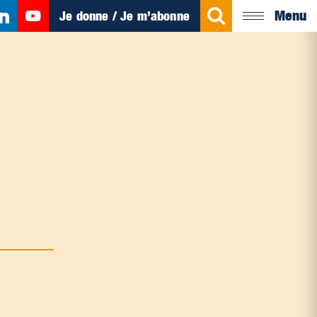
Menu
Je donne / Je m’abonne