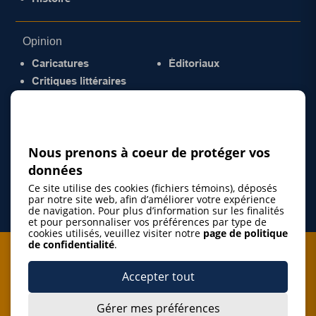
Opinion
Caricatures
Éditoriaux
Critiques littéraires
© 2026 Gazette de la Mauricie. Tous droits
réservés.
Politique de confidentialité
Nous prenons à coeur de protéger vos
données
Ce site utilise des cookies (fichiers témoins), déposés
par notre site web, afin d’améliorer votre expérience
de navigation. Pour plus d’information sur les finalités
et pour personnaliser vos préférences par type de
cookies utilisés, veuillez visiter notre
page de politique
de confidentialité
.
Je m'abonne à l'infolettre
Accepter tout
M'abonner
Gérer mes préférences
J’accepte de m’abonner à l’infolettre de La Gazette de la