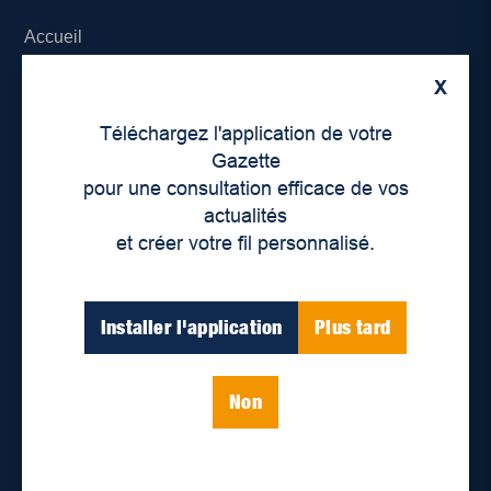
Accueil
X
À propos de nous
Téléchargez l'application de votre
Déontologie et confidentialité
Gazette
pour une consultation efficace de vos
Devenir partenaire
actualités
et créer votre fil personnalisé.
Lieux de distribution
Nous joindre
Installer l'application
Plus tard
Parutions numériques
Non
Catégories
Actualités