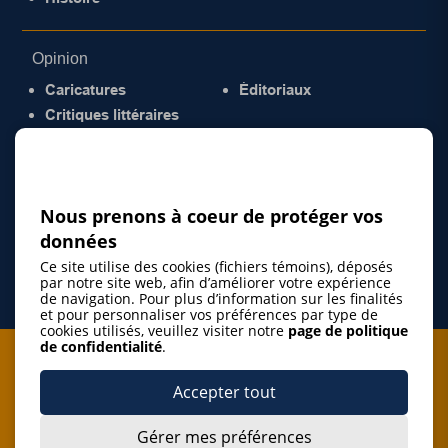
Opinion
Caricatures
Éditoriaux
Critiques littéraires
© 2026 Gazette de la Mauricie. Tous droits
réservés.
Politique de confidentialité
Nous prenons à coeur de protéger vos
données
Ce site utilise des cookies (fichiers témoins), déposés
par notre site web, afin d’améliorer votre expérience
de navigation. Pour plus d’information sur les finalités
et pour personnaliser vos préférences par type de
cookies utilisés, veuillez visiter notre
page de politique
de confidentialité
.
Je m'abonne à l'infolettre
Accepter tout
M'abonner
Gérer mes préférences
J’accepte de m’abonner à l’infolettre de La Gazette de la