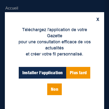
Accueil
X
À propos de nous
Téléchargez l'application de votre
Déontologie et confidentialité
Gazette
pour une consultation efficace de vos
Devenir partenaire
actualités
et créer votre fil personnalisé.
Lieux de distribution
Nous joindre
Installer l'application
Plus tard
Parutions numériques
Non
Catégories
Actualités