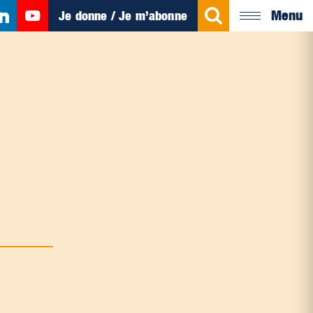
Menu
Je donne / Je m’abonne