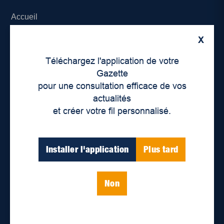
Accueil
X
À propos de nous
Téléchargez l'application de votre
Déontologie et confidentialité
Gazette
pour une consultation efficace de vos
Devenir partenaire
actualités
et créer votre fil personnalisé.
Lieux de distribution
Nous joindre
Installer l'application
Plus tard
Parutions numériques
Non
Catégories
Actualités