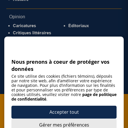
Opinion
Caricatures
Éditoriaux
Critiques littéraires
© 2026 Gazette de la Mauricie. Tous droits
réservés.
Politique de confidentialité
Nous prenons à coeur de protéger vos
données
Ce site utilise des cookies (fichiers témoins), déposés
par notre site web, afin d’améliorer votre expérience
de navigation. Pour plus d’information sur les finalités
et pour personnaliser vos préférences par type de
cookies utilisés, veuillez visiter notre
page de politique
de confidentialité
.
Je m'abonne à l'infolettre
Accepter tout
M'abonner
Gérer mes préférences
J’accepte de m’abonner à l’infolettre de La Gazette de la