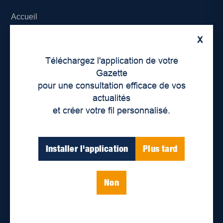
Accueil
X
À propos de nous
Téléchargez l'application de votre
Déontologie et confidentialité
Gazette
pour une consultation efficace de vos
Devenir partenaire
actualités
et créer votre fil personnalisé.
Lieux de distribution
Nous joindre
Installer l'application
Plus tard
Parutions numériques
Non
Catégories
Actualités