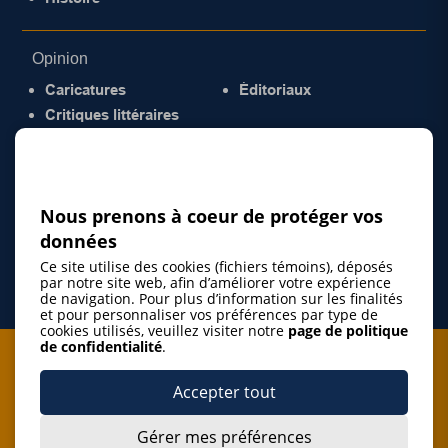
Opinion
Caricatures
Éditoriaux
Critiques littéraires
© 2026 Gazette de la Mauricie. Tous droits
réservés.
Politique de confidentialité
Nous prenons à coeur de protéger vos
données
Ce site utilise des cookies (fichiers témoins), déposés
par notre site web, afin d’améliorer votre expérience
de navigation. Pour plus d’information sur les finalités
et pour personnaliser vos préférences par type de
cookies utilisés, veuillez visiter notre
page de politique
de confidentialité
.
Je m'abonne à l'infolettre
Accepter tout
M'abonner
Gérer mes préférences
J’accepte de m’abonner à l’infolettre de La Gazette de la