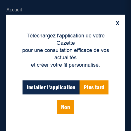
Accueil
X
À propos de nous
Téléchargez l'application de votre
Déontologie et confidentialité
Gazette
pour une consultation efficace de vos
Devenir partenaire
actualités
et créer votre fil personnalisé.
Lieux de distribution
Nous joindre
Installer l'application
Plus tard
Parutions numériques
Non
Catégories
Actualités