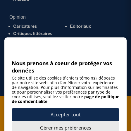
Opinion
Caricatures
Éditoriaux
Critiques littéraires
© 2026 Gazette de la Mauricie. Tous droits
réservés.
Politique de confidentialité
Nous prenons à coeur de protéger vos
données
Ce site utilise des cookies (fichiers témoins), déposés
par notre site web, afin d’améliorer votre expérience
de navigation. Pour plus d’information sur les finalités
et pour personnaliser vos préférences par type de
cookies utilisés, veuillez visiter notre
page de politique
de confidentialité
.
Je m'abonne à l'infolettre
Accepter tout
M'abonner
Gérer mes préférences
J’accepte de m’abonner à l’infolettre de La Gazette de la