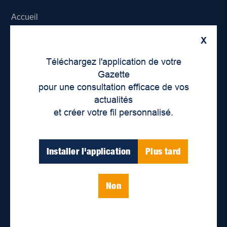
Accueil
X
À propos de nous
Téléchargez l'application de votre
Déontologie et confidentialité
Gazette
pour une consultation efficace de vos
Devenir partenaire
actualités
et créer votre fil personnalisé.
Lieux de distribution
Nous joindre
Installer l'application
Plus tard
Parutions numériques
Non
Catégories
Actualités