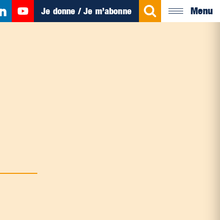
Menu
Je donne / Je m’abonne