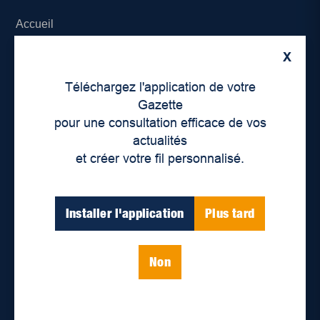
Accueil
X
À propos de nous
Téléchargez l'application de votre
Déontologie et confidentialité
Gazette
pour une consultation efficace de vos
Devenir partenaire
actualités
et créer votre fil personnalisé.
Lieux de distribution
Nous joindre
Installer l'application
Plus tard
Parutions numériques
Non
Catégories
Actualités