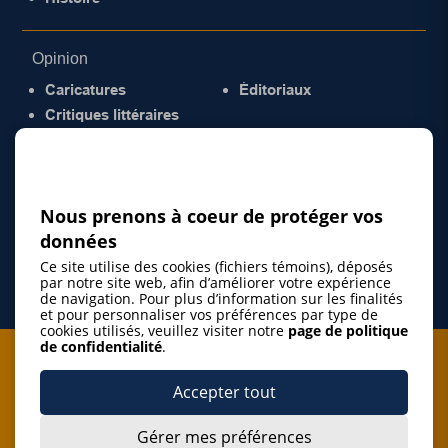
Opinion
Caricatures
Éditoriaux
Critiques littéraires
© 2026 Gazette de la Mauricie. Tous droits
réservés.
Politique de confidentialité
Nous prenons à coeur de protéger vos
données
Ce site utilise des cookies (fichiers témoins), déposés
par notre site web, afin d’améliorer votre expérience
de navigation. Pour plus d’information sur les finalités
et pour personnaliser vos préférences par type de
cookies utilisés, veuillez visiter notre
page de politique
de confidentialité
.
Je m'abonne à l'infolettre
Accepter tout
M'abonner
Gérer mes préférences
J’accepte de m’abonner à l’infolettre de La Gazette de la