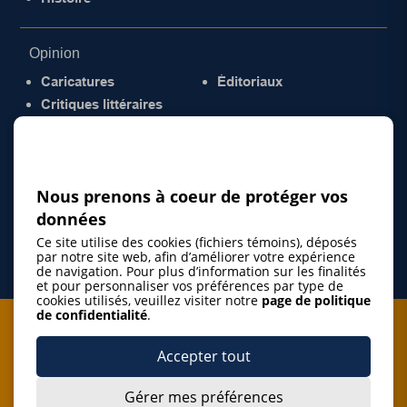
Opinion
Caricatures
Éditoriaux
Critiques littéraires
© 2026 Gazette de la Mauricie. Tous droits
réservés.
Politique de confidentialité
Nous prenons à coeur de protéger vos
données
Ce site utilise des cookies (fichiers témoins), déposés
par notre site web, afin d’améliorer votre expérience
de navigation. Pour plus d’information sur les finalités
et pour personnaliser vos préférences par type de
cookies utilisés, veuillez visiter notre
page de politique
de confidentialité
.
Je m'abonne à l'infolettre
Accepter tout
M'abonner
Gérer mes préférences
J’accepte de m’abonner à l’infolettre de La Gazette de la