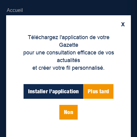
Accueil
X
À propos de nous
Téléchargez l'application de votre
Déontologie et confidentialité
Gazette
pour une consultation efficace de vos
Devenir partenaire
actualités
et créer votre fil personnalisé.
Lieux de distribution
Nous joindre
Installer l'application
Plus tard
Parutions numériques
Non
Catégories
Actualités