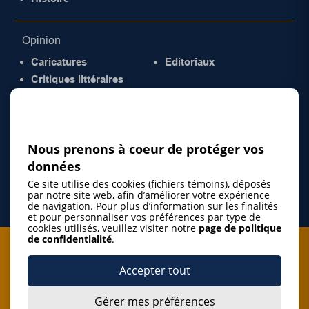
Opinion
Caricatures
Éditoriaux
Critiques littéraires
© 2026 Gazette de la Mauricie. Tous droits
réservés.
Politique de confidentialité
Nous prenons à coeur de protéger vos
données
Ce site utilise des cookies (fichiers témoins), déposés
par notre site web, afin d’améliorer votre expérience
de navigation. Pour plus d’information sur les finalités
et pour personnaliser vos préférences par type de
cookies utilisés, veuillez visiter notre
page de politique
de confidentialité
.
Je m'abonne à l'infolettre
Accepter tout
M'abonner
Gérer mes préférences
J’accepte de m’abonner à l’infolettre de La Gazette de la