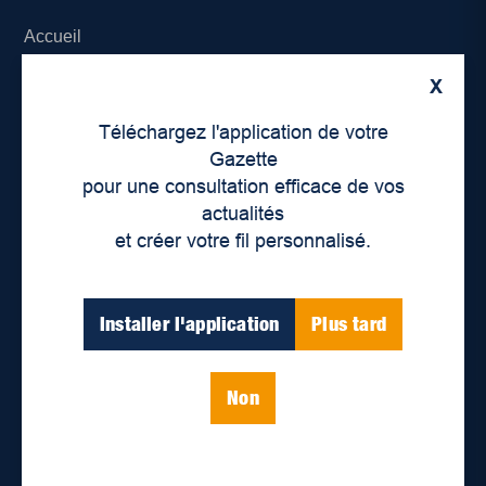
Accueil
X
À propos de nous
Téléchargez l'application de votre
Déontologie et confidentialité
Gazette
pour une consultation efficace de vos
Devenir partenaire
actualités
et créer votre fil personnalisé.
Lieux de distribution
Nous joindre
Installer l'application
Plus tard
Parutions numériques
Non
Catégories
Actualités