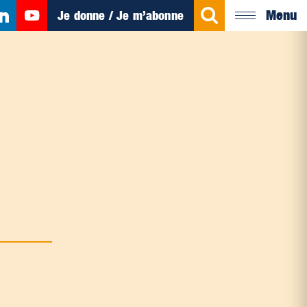
Menu
Je donne / Je m’abonne