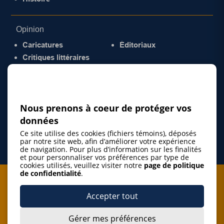
Opinion
Caricatures
Éditoriaux
Critiques littéraires
© 2026 Gazette de la Mauricie. Tous droits
réservés.
Politique de confidentialité
Nous prenons à coeur de protéger vos
données
Ce site utilise des cookies (fichiers témoins), déposés
par notre site web, afin d’améliorer votre expérience
de navigation. Pour plus d’information sur les finalités
et pour personnaliser vos préférences par type de
cookies utilisés, veuillez visiter notre
page de politique
de confidentialité
.
Je m'abonne à l'infolettre
Accepter tout
M'abonner
Gérer mes préférences
J’accepte de m’abonner à l’infolettre de La Gazette de la