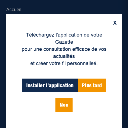
Accueil
X
À propos de nous
Téléchargez l'application de votre
Déontologie et confidentialité
Gazette
pour une consultation efficace de vos
Devenir partenaire
actualités
et créer votre fil personnalisé.
Lieux de distribution
Nous joindre
Installer l'application
Plus tard
Parutions numériques
Non
Catégories
Actualités