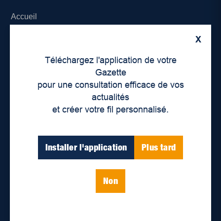
Accueil
X
À propos de nous
Téléchargez l'application de votre
Déontologie et confidentialité
Gazette
pour une consultation efficace de vos
Devenir partenaire
actualités
et créer votre fil personnalisé.
Lieux de distribution
Nous joindre
Installer l'application
Plus tard
Parutions numériques
Non
Catégories
Actualités