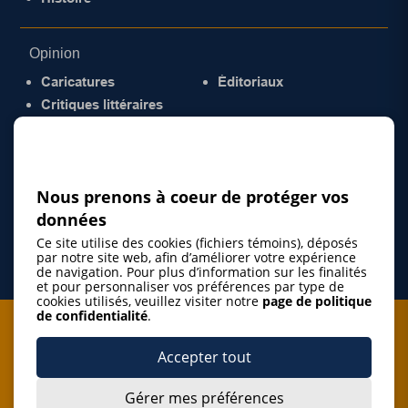
Opinion
Caricatures
Éditoriaux
Critiques littéraires
© 2026 Gazette de la Mauricie. Tous droits
réservés.
Politique de confidentialité
Nous prenons à coeur de protéger vos
données
Ce site utilise des cookies (fichiers témoins), déposés
par notre site web, afin d’améliorer votre expérience
de navigation. Pour plus d’information sur les finalités
et pour personnaliser vos préférences par type de
cookies utilisés, veuillez visiter notre
page de politique
de confidentialité
.
Je m'abonne à l'infolettre
Accepter tout
M'abonner
Gérer mes préférences
J’accepte de m’abonner à l’infolettre de La Gazette de la