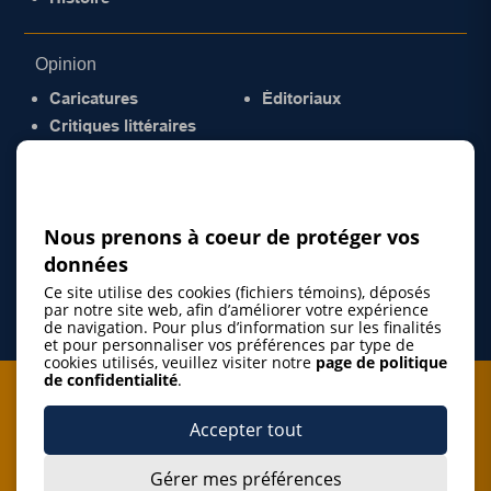
Opinion
Caricatures
Éditoriaux
Critiques littéraires
© 2026 Gazette de la Mauricie. Tous droits
réservés.
Politique de confidentialité
Nous prenons à coeur de protéger vos
données
Ce site utilise des cookies (fichiers témoins), déposés
par notre site web, afin d’améliorer votre expérience
de navigation. Pour plus d’information sur les finalités
et pour personnaliser vos préférences par type de
cookies utilisés, veuillez visiter notre
page de politique
de confidentialité
.
Je m'abonne à l'infolettre
Accepter tout
M'abonner
Gérer mes préférences
J’accepte de m’abonner à l’infolettre de La Gazette de la