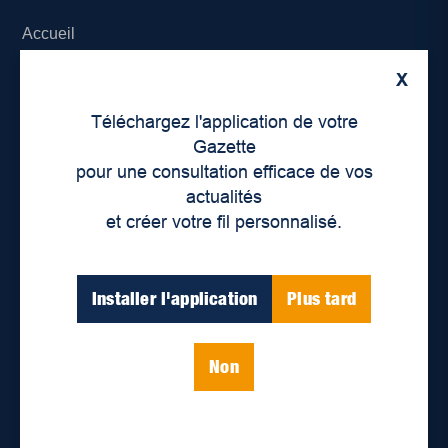
Accueil
X
À propos de nous
Téléchargez l'application de votre
Déontologie et confidentialité
Gazette
pour une consultation efficace de vos
Devenir partenaire
actualités
et créer votre fil personnalisé.
Lieux de distribution
Nous joindre
Installer l'application
Plus tard
Parutions numériques
Non
Catégories
Actualités