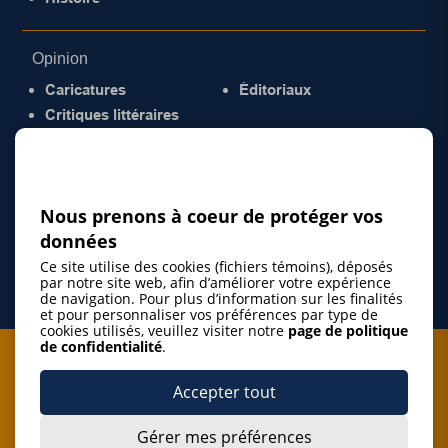
Opinion
Caricatures
Éditoriaux
Critiques littéraires
© 2026 Gazette de la Mauricie. Tous droits
réservés.
Politique de confidentialité
Nous prenons à coeur de protéger vos
données
Ce site utilise des cookies (fichiers témoins), déposés
par notre site web, afin d’améliorer votre expérience
de navigation. Pour plus d’information sur les finalités
et pour personnaliser vos préférences par type de
cookies utilisés, veuillez visiter notre
page de politique
de confidentialité
.
Je m'abonne à l'infolettre
Accepter tout
M'abonner
Gérer mes préférences
J’accepte de m’abonner à l’infolettre de La Gazette de la