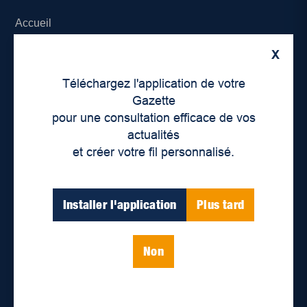
Accueil
X
À propos de nous
Téléchargez l'application de votre
Déontologie et confidentialité
Gazette
pour une consultation efficace de vos
Devenir partenaire
actualités
et créer votre fil personnalisé.
Lieux de distribution
Nous joindre
Installer l'application
Plus tard
Parutions numériques
Non
Catégories
Actualités