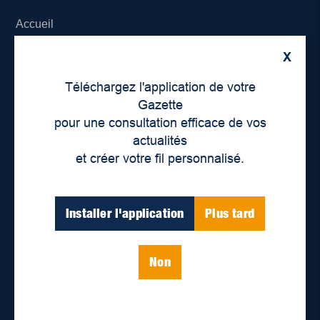
Accueil
X
À propos de nous
Téléchargez l'application de votre
Déontologie et confidentialité
Gazette
pour une consultation efficace de vos
Devenir partenaire
actualités
et créer votre fil personnalisé.
Lieux de distribution
Nous joindre
Installer l'application
Plus tard
Parutions numériques
Non
Catégories
Actualités