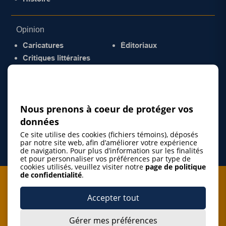
Opinion
Caricatures
Éditoriaux
Critiques littéraires
© 2026 Gazette de la Mauricie. Tous droits
réservés.
Politique de confidentialité
Nous prenons à coeur de protéger vos
données
Ce site utilise des cookies (fichiers témoins), déposés
par notre site web, afin d’améliorer votre expérience
de navigation. Pour plus d’information sur les finalités
et pour personnaliser vos préférences par type de
cookies utilisés, veuillez visiter notre
page de politique
de confidentialité
.
Je m'abonne à l'infolettre
Accepter tout
M'abonner
Gérer mes préférences
J’accepte de m’abonner à l’infolettre de La Gazette de la