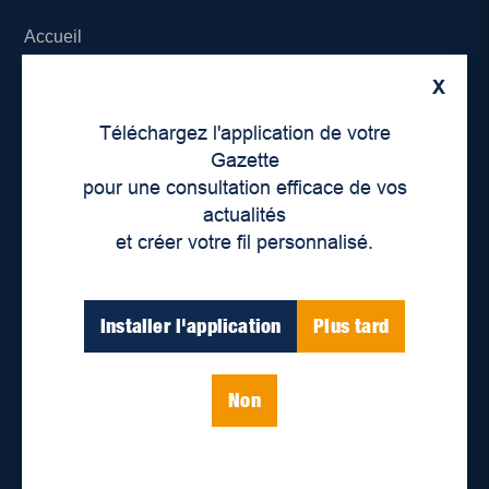
Accueil
X
À propos de nous
Téléchargez l'application de votre
Déontologie et confidentialité
Gazette
pour une consultation efficace de vos
Devenir partenaire
actualités
et créer votre fil personnalisé.
Lieux de distribution
Nous joindre
Installer l'application
Plus tard
Parutions numériques
Non
Catégories
Actualités