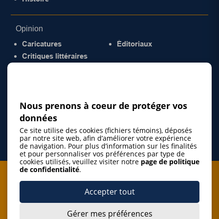
Opinion
Caricatures
Éditoriaux
Critiques littéraires
© 2026 Gazette de la Mauricie. Tous droits
réservés.
Politique de confidentialité
Nous prenons à coeur de protéger vos
données
Ce site utilise des cookies (fichiers témoins), déposés
par notre site web, afin d’améliorer votre expérience
de navigation. Pour plus d’information sur les finalités
et pour personnaliser vos préférences par type de
cookies utilisés, veuillez visiter notre
page de politique
de confidentialité
.
Je m'abonne à l'infolettre
Accepter tout
M'abonner
Gérer mes préférences
J’accepte de m’abonner à l’infolettre de La Gazette de la