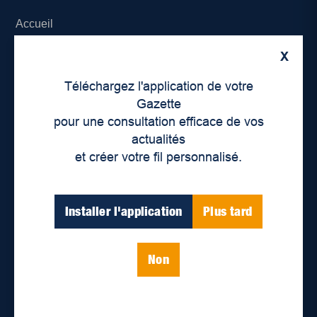
Accueil
X
À propos de nous
Téléchargez l'application de votre
Déontologie et confidentialité
Gazette
pour une consultation efficace de vos
Devenir partenaire
actualités
et créer votre fil personnalisé.
Lieux de distribution
Nous joindre
Installer l'application
Plus tard
Parutions numériques
Non
Catégories
Actualités