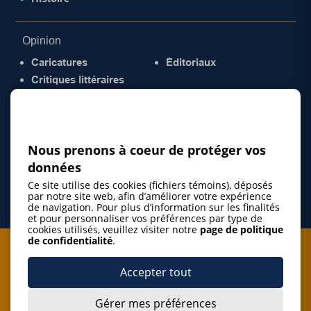
Opinion
Caricatures
Éditoriaux
Critiques littéraires
© 2026 Gazette de la Mauricie. Tous droits
réservés.
Politique de confidentialité
Nous prenons à coeur de protéger vos
données
Ce site utilise des cookies (fichiers témoins), déposés
par notre site web, afin d’améliorer votre expérience
de navigation. Pour plus d’information sur les finalités
et pour personnaliser vos préférences par type de
cookies utilisés, veuillez visiter notre
page de politique
de confidentialité
.
Je m'abonne à l'infolettre
Accepter tout
M'abonner
Gérer mes préférences
J’accepte de m’abonner à l’infolettre de La Gazette de la