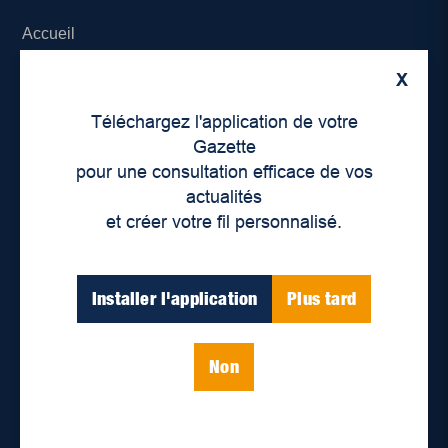
Accueil
X
À propos de nous
Téléchargez l'application de votre
Déontologie et confidentialité
Gazette
pour une consultation efficace de vos
Devenir partenaire
actualités
et créer votre fil personnalisé.
Lieux de distribution
Nous joindre
Installer l'application
Plus tard
Parutions numériques
Non
Catégories
Actualités