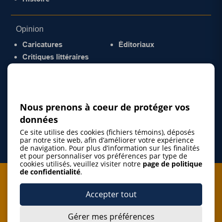
Opinion
Caricatures
Éditoriaux
Critiques littéraires
© 2026 Gazette de la Mauricie. Tous droits
réservés.
Politique de confidentialité
Nous prenons à coeur de protéger vos
données
Ce site utilise des cookies (fichiers témoins), déposés
par notre site web, afin d’améliorer votre expérience
de navigation. Pour plus d’information sur les finalités
et pour personnaliser vos préférences par type de
cookies utilisés, veuillez visiter notre
page de politique
de confidentialité
.
Je m'abonne à l'infolettre
Accepter tout
M'abonner
Gérer mes préférences
J’accepte de m’abonner à l’infolettre de La Gazette de la