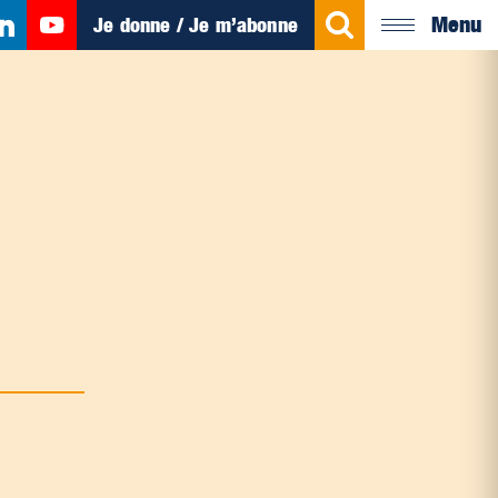
Menu
Je donne / Je m’abonne