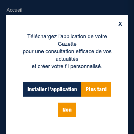
Accueil
X
À propos de nous
Téléchargez l'application de votre
Déontologie et confidentialité
Gazette
pour une consultation efficace de vos
Devenir partenaire
actualités
et créer votre fil personnalisé.
Lieux de distribution
Nous joindre
Installer l'application
Plus tard
Parutions numériques
Non
Catégories
Actualités