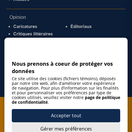
Opinion
Caricatures
Éditoriaux
Critiques littéraires
© 2026 Gazette de la Mauricie. Tous droits
réservés.
Politique de confidentialité
Nous prenons à coeur de protéger vos
données
Ce site utilise des cookies (fichiers témoins), déposés
par notre site web, afin d’améliorer votre expérience
de navigation. Pour plus d’information sur les finalités
et pour personnaliser vos préférences par type de
cookies utilisés, veuillez visiter notre
page de politique
de confidentialité
.
Je m'abonne à l'infolettre
Accepter tout
M'abonner
Gérer mes préférences
J’accepte de m’abonner à l’infolettre de La Gazette de la