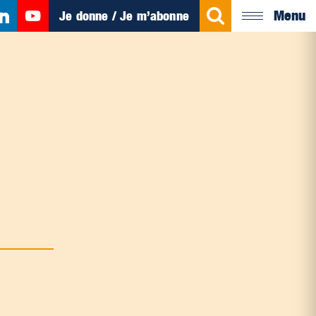
Menu
Je donne / Je m’abonne