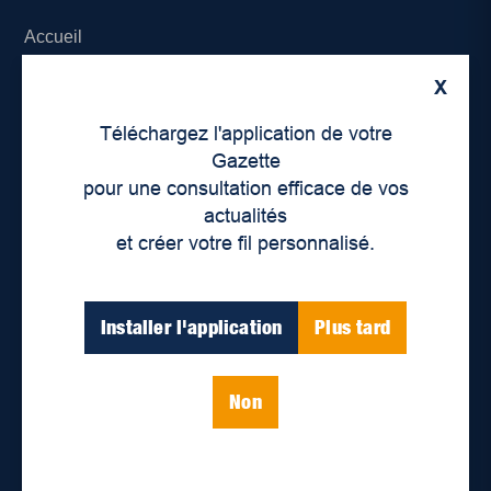
Accueil
X
À propos de nous
Téléchargez l'application de votre
Déontologie et confidentialité
Gazette
pour une consultation efficace de vos
Devenir partenaire
actualités
et créer votre fil personnalisé.
Lieux de distribution
Nous joindre
Installer l'application
Plus tard
Parutions numériques
Non
Catégories
Actualités