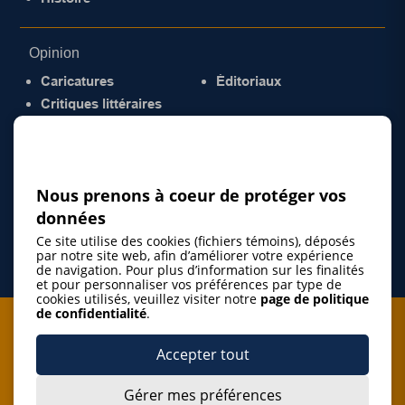
Opinion
Caricatures
Éditoriaux
Critiques littéraires
© 2026 Gazette de la Mauricie. Tous droits
réservés.
Politique de confidentialité
Nous prenons à coeur de protéger vos
données
Ce site utilise des cookies (fichiers témoins), déposés
par notre site web, afin d’améliorer votre expérience
de navigation. Pour plus d’information sur les finalités
et pour personnaliser vos préférences par type de
cookies utilisés, veuillez visiter notre
page de politique
de confidentialité
.
Je m'abonne à l'infolettre
Accepter tout
M'abonner
Gérer mes préférences
J’accepte de m’abonner à l’infolettre de La Gazette de la