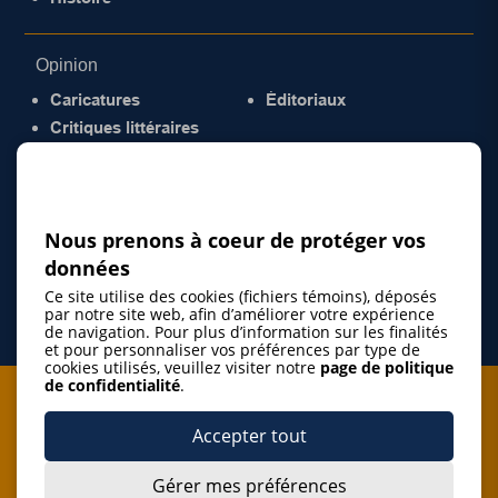
Opinion
Caricatures
Éditoriaux
Critiques littéraires
© 2026 Gazette de la Mauricie. Tous droits
réservés.
Politique de confidentialité
Nous prenons à coeur de protéger vos
données
Ce site utilise des cookies (fichiers témoins), déposés
par notre site web, afin d’améliorer votre expérience
de navigation. Pour plus d’information sur les finalités
et pour personnaliser vos préférences par type de
cookies utilisés, veuillez visiter notre
page de politique
de confidentialité
.
Je m'abonne à l'infolettre
Accepter tout
M'abonner
Gérer mes préférences
J’accepte de m’abonner à l’infolettre de La Gazette de la