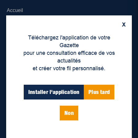
Accueil
X
À propos de nous
Téléchargez l'application de votre
Déontologie et confidentialité
Gazette
pour une consultation efficace de vos
Devenir partenaire
actualités
et créer votre fil personnalisé.
Lieux de distribution
Nous joindre
Installer l'application
Plus tard
Parutions numériques
Non
Catégories
Actualités