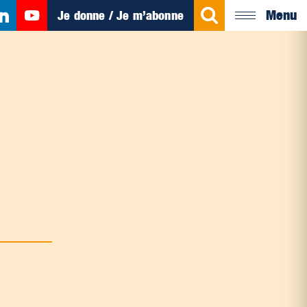
Menu
Je donne / Je m’abonne