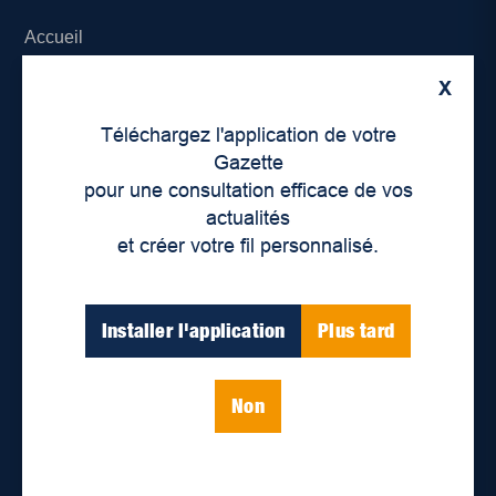
Accueil
X
À propos de nous
Téléchargez l'application de votre
Déontologie et confidentialité
Gazette
pour une consultation efficace de vos
Devenir partenaire
actualités
et créer votre fil personnalisé.
Lieux de distribution
Nous joindre
Installer l'application
Plus tard
Parutions numériques
Non
Catégories
Actualités