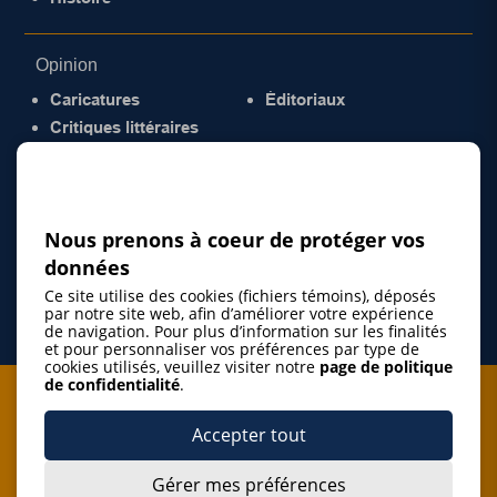
Opinion
Caricatures
Éditoriaux
Critiques littéraires
© 2026 Gazette de la Mauricie. Tous droits
réservés.
Politique de confidentialité
Nous prenons à coeur de protéger vos
données
Ce site utilise des cookies (fichiers témoins), déposés
par notre site web, afin d’améliorer votre expérience
de navigation. Pour plus d’information sur les finalités
et pour personnaliser vos préférences par type de
cookies utilisés, veuillez visiter notre
page de politique
de confidentialité
.
Je m'abonne à l'infolettre
Accepter tout
M'abonner
Gérer mes préférences
J’accepte de m’abonner à l’infolettre de La Gazette de la