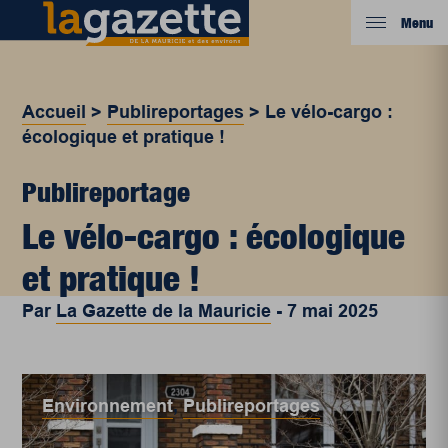
Menu
Accueil
>
Publireportages
>
Le vélo-cargo :
écologique et pratique !
Publireportage
Le vélo-cargo : écologique
et pratique !
Par
La Gazette de la Mauricie
-
7 mai 2025
Environnement
,
Publireportages