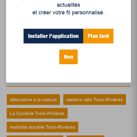
actualités
régionale
et créer votre fil personnalisé.
Juillet 2026
Le sport professionnel féminin : en mouvement,
en croissance
Installer l'application
Plus tard
Et les politiques peinent à suivre
Le sommeil, nouveau défi de santé publique
Non
Mots-clés
alternative à la voiture
ateliers vélo Trois-Rivières
La Cyclerie Trois-Rivières
mobilité durable Trois-Rivières