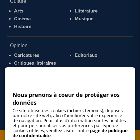
Culture
Arts
Littérature
Cinéma
Musique
Histoire
Opinion
Caricatures
Éditoriaux
Critiques littéraires
© 2026 Gazette de la Mauricie. Tous droits
réservés.
Politique de confidentialité
Nous prenons à coeur de protéger vos
données
Ce site utilise des cookies (fichiers témoins), déposés
par notre site web, afin d’améliorer votre expérience
de navigation. Pour plus d’information sur les finalités
et pour personnaliser vos préférences par type de
cookies utilisés, veuillez visiter notre
page de politique
de confidentialité
.
Je m'abonne à l'infolettre