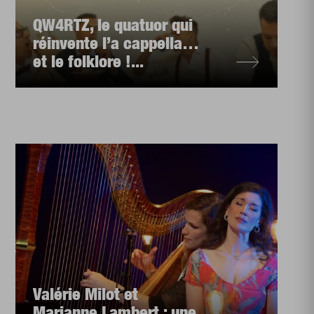
QW4RTZ, le quatuor qui
réinvente l’a cappella…
et le folklore !...
Valérie Milot et
Marianne Lambert : une