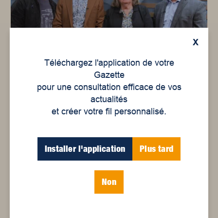
X
Saison 5 - Épisode 5
Le financement public, un
Téléchargez l'application de votre
pilier essentiel de la
Gazette
préservation de ...
pour une consultation efficace de vos
actualités
et créer votre fil personnalisé.
Installer l'application
Plus tard
Non