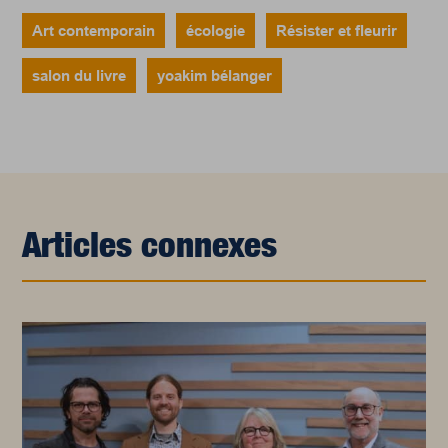
Art contemporain
écologie
Résister et fleurir
salon du livre
yoakim bélanger
Articles connexes