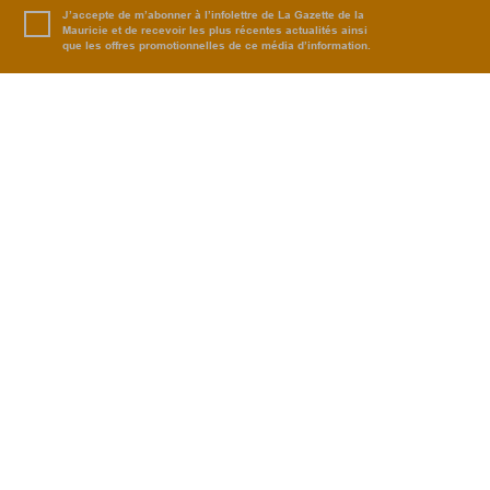
J’accepte de m’abonner à l’infolettre de La Gazette de la
Mauricie et de recevoir les plus récentes actualités ainsi
que les offres promotionnelles de ce média d’information.