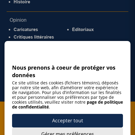
Histoire
Opinion
Caricatures
Éditoriaux
Critiques littéraires
© 2026 Gazette de la Mauricie. Tous droits
réservés.
Politique de confidentialité
Nous prenons à coeur de protéger vos
données
Ce site utilise des cookies (fichiers témoins), déposés
par notre site web, afin d’améliorer votre expérience
de navigation. Pour plus d’information sur les finalités
et pour personnaliser vos préférences par type de
cookies utilisés, veuillez visiter notre
page de politique
de confidentialité
.
Je m'abonne à l'infolettre
Accepter tout
M'abonner
Gérer mes préférences