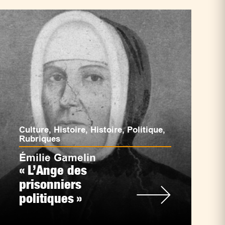
Culture
,
Histoire
,
Histoire
,
Politique
,
Rubriques
Émilie Gamelin
« L’Ange des
prisonniers
politiques »