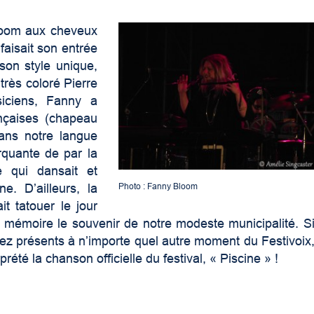
Bloom aux cheveux
faisait son entrée
son style unique,
 très coloré Pierre
iciens, Fanny a
ançaises (chapeau
dans notre langue
rquante de par la
 qui dansait et
ne. D’ailleurs, la
Photo : Fanny Bloom
it tatouer le jour
 mémoire le souvenir de notre modeste municipalité. S
iez présents à n’importe quel autre moment du Festivoix
été la chanson officielle du festival, « Piscine » !