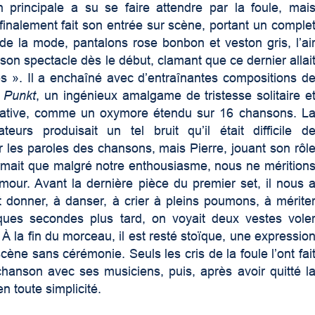
 principale a su se faire attendre par la foule, mai
finalement fait son entrée sur scène, portant un comple
 de la mode, pantalons rose bonbon et veston gris, l’ai
uit son spectacle dès le début, clamant que ce dernier allai
s ». Il a enchaîné avec d’entraînantes compositions d
m
Punkt
, un ingénieux amalgame de tristesse solitaire e
ative, comme un oxymore étendu sur 16 chansons. L
eurs produisait un tel bruit qu’il était difficile d
r les paroles des chansons, mais Pierre, jouant son rôl
firmait que malgré notre enthousiasme, nous ne mérition
our. Avant la dernière pièce du premier set, il nous 
 donner, à danser, à crier à pleins poumons, à mérite
ues secondes plus tard, on voyait deux vestes vole
 À la fin du morceau, il est resté stoïque, une expressio
a scène sans cérémonie. Seuls les cris de la foule l’ont fai
chanson avec ses musiciens, puis, après avoir quitté l
n toute simplicité.