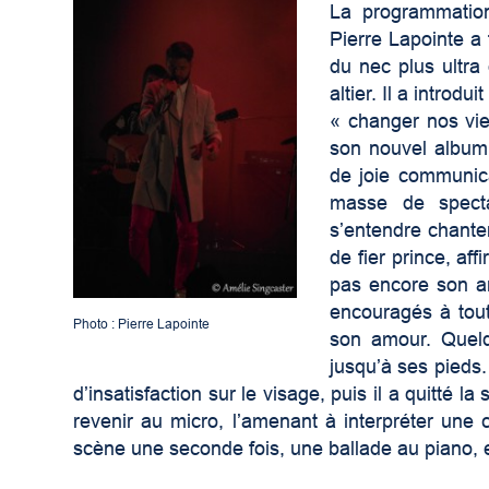
La programmation
Pierre Lapointe a 
du nec plus ultra
altier. Il a introd
« changer nos vie
son nouvel albu
de joie communic
masse de spectat
s’entendre chante
de fier prince, af
pas encore son am
encouragés à tout
Photo : Pierre Lapointe
son amour. Quelq
jusqu’à ses pieds.
d’insatisfaction sur le visage, puis il a quitté l
revenir au micro, l’amenant à interpréter une 
scène une seconde fois, une ballade au piano, e