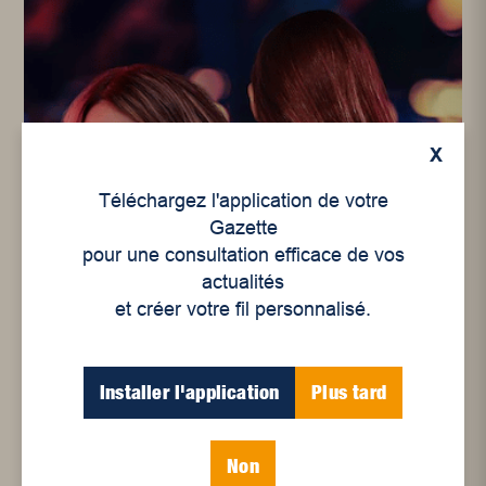
X
Téléchargez l'application de votre
Gazette
Culture
pour une consultation efficace de vos
Nos suggestions Balados –
actualités
juin 2021
et créer votre fil personnalisé.
Installer l'application
Plus tard
Non