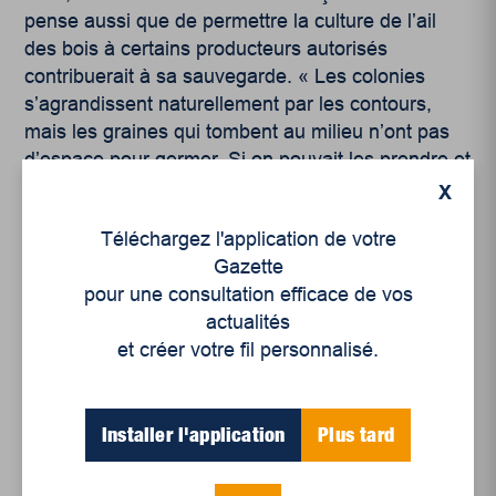
pense aussi que de permettre la culture de l’ail
des bois à certains producteurs autorisés
contribuerait à sa sauvegarde. « Les colonies
s’agrandissent naturellement par les contours,
mais les graines qui tombent au milieu n’ont pas
d’espace pour germer. Si on pouvait les prendre et
les semer ailleurs, cela favoriserait sa
X
sauvegarde, mais même ce geste de faire
Téléchargez l'application de votre
transiter des graines pour les semer est restreint
Gazette
par la Loi. Au fil du temps, on a fini par limiter la
pour une consultation efficace de vos
propagation de l’ail des bois. Cela nous semble
actualités
contraire à l’esprit de la Loi, telle qu’on l’a pensée
et créer votre fil personnalisé.
à l’origine. »
Installer l'application
Plus tard
Accorder la permission à certains producteurs
autorisés permettrait aussi de limiter le marché