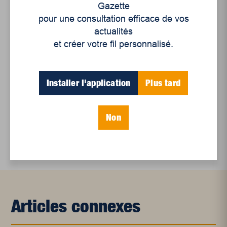
Gazette
Et les politiques peinent à suivre
pour une consultation efficace de vos
Le sommeil, nouveau défi de santé publique
actualités
et créer votre fil personnalisé.
Mots-clés
Installer l'application
Plus tard
champlain 2022
élections provinciales 2022
Non
parti québécois
Articles connexes