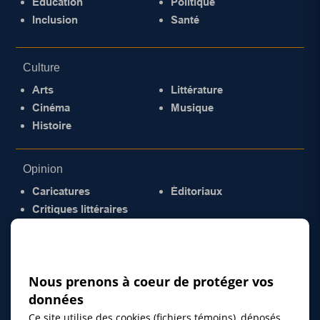
Éducation
Politique
Inclusion
Santé
Culture
Arts
Littérature
Cinéma
Musique
Histoire
Opinion
Caricatures
Éditoriaux
Critiques littéraires
© 2026 Gazette de la Mauricie. Tous droits
réservés.
Politique de confidentialité
Nous prenons à coeur de protéger vos
données
Ce site utilise des cookies (fichiers témoins), déposés