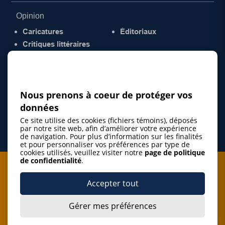
Opinion
Caricatures
Éditoriaux
Critiques littéraires
© 2026 Gazette de la Mauricie. Tous droits
réservés.
Politique de confidentialité
Nous prenons à coeur de protéger vos
données
Ce site utilise des cookies (fichiers témoins), déposés
par notre site web, afin d’améliorer votre expérience
de navigation. Pour plus d’information sur les finalités
et pour personnaliser vos préférences par type de
cookies utilisés, veuillez visiter notre
page de politique
de confidentialité
.
Je m'abonne à l'infolettre
Accepter tout
M'abonner
Gérer mes préférences
J’accepte de m’abonner à l’infolettre de La Gazette de la
Mauricie et de recevoir les plus récentes actualités ainsi
que les offres promotionnelles de ce média d’information.