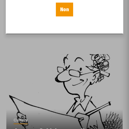
FestiVoix 2017 : un
Non
complice dans les
coulisses
Culture