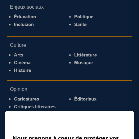
Enjeux sociaux
Éducation
Politique
Inclusion
Santé
Culture
Arts
Littérature
Cinéma
Musique
Histoire
Opinion
Caricatures
Éditoriaux
Critiques littéraires
© 2026 Gazette de la Mauricie. Tous droits
réservés.
Politique de confidentialité
Nous prenons à coeur de protéger vos